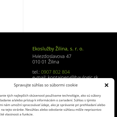
Ekoslužby Žilina, s. r. o.
Hviezdoslavova 47
010 01 Žilina
tel.:
0907 802 804
e-mail:
kontajnery@baulogic.sk
Spravujte súhlas so súbormi cookie
anie tých najlepších skúseností používame technológie, ako sú súbory
ladanie a/alebo prístup k informáciám o zariadení. Súhlas s týmito
mi nám umožní spracovávať údaje, ako je správanie pri prehliadaní alebo
D na tejto stránke. Nesúhlas alebo odvolanie súhlasu môže nepriaznivo
ité vlastnosti a funkcie.