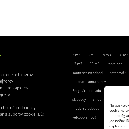
e
3 m3
5 m3
6 m3
10 m3
13 m3
35 m3
kontajner
kontajner na odpad
naťahovák
nájom kontajnerov
ajnerov
preprava kontajnerov
jmu kontajnerov
Recyklácia odpadu
rovný vrch
ajnera
skladový
sklopné čelo
Na poskytov
bchodné podmienky
triedenie odpadu
uzamykateľný
cookie na uk
ania súborov cookie (EÚ)
technológia
veľkoobjemový
jedinečné I
ovplyvniť urč