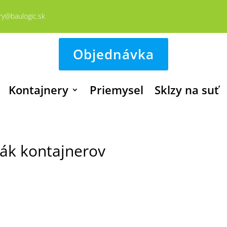
ry@baulogic.sk
Objednávka
Kontajnery
Priemysel
Sklzy na suť
ák kontajnerov