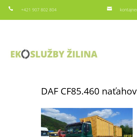


+421 907 802 804
kontajne
DAF CF85.460 naťahov