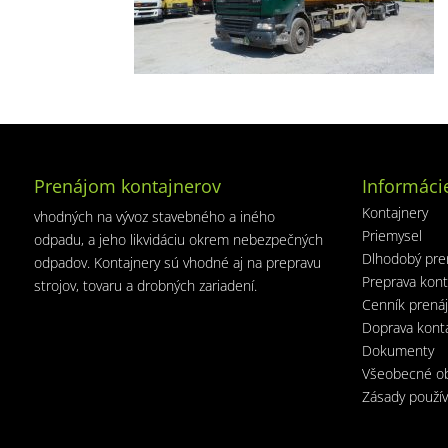
Prenájom kontajnerov
Informáci
Kontajnery
vhodných na vývoz stavebného a iného
Priemysel
odpadu, a jeho likvidáciu okrem nebezpečných
Dlhodobý pre
odpadov. Kontajnery sú vhodné aj na prepravu
Preprava kont
strojov, tovaru a drobných zariadení.
Cenník prená
Doprava kont
Dokumenty
Všeobecné o
Zásady použív