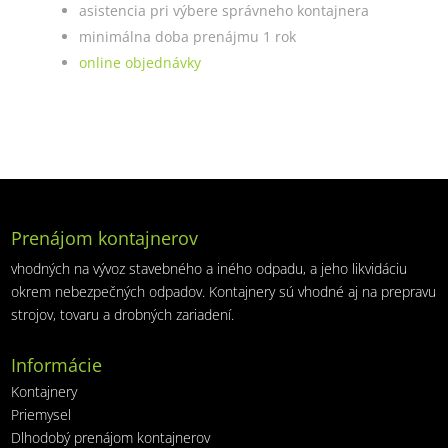
asistencia pri výbere správneho kontajnera
minimálna doba prenájmu 1 rok
online objednávky
Prenájom kontajnerov
vhodných na vývoz stavebného a iného odpadu, a jeho likvidáciu
okrem nebezpečných odpadov. Kontajnery sú vhodné aj na prepravu
strojov, tovaru a drobných zariadení.
Informácie
Kontajnery
Priemysel
Dlhodobý prenájom kontajnerov