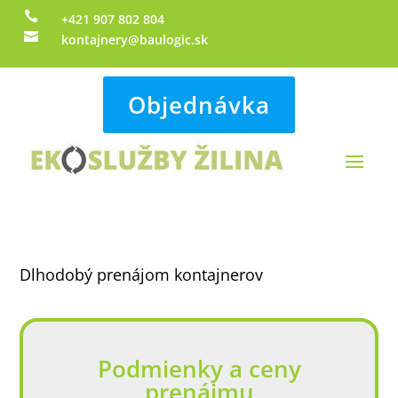

+421 907 802 804

kontajnery@baulogic.sk
Objednávka
Dlhodobý prenájom kontajnerov
Podmienky a ceny
prenájmu