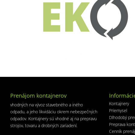
Prenájom kontajnerov
Informáci
Kontajnery
vhodných na vývoz stavebného a iného
Priemysel
odpadu, a jeho likvidáciu okrem nebezpečných
Dlhodobý pre
odpadov. Kontajnery sú vhodné aj na prepravu
Preprava kont
strojov, tovaru a drobných zariadení.
Cenník prená