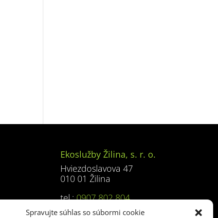
Ekoslužby Žilina, s. r. o.
Hviezdoslavova 47
010 01 Žilina
tel.:
0907 802 804
e-mail:
kontajnery@baulogic.sk
Spravujte súhlas so súbormi cookie