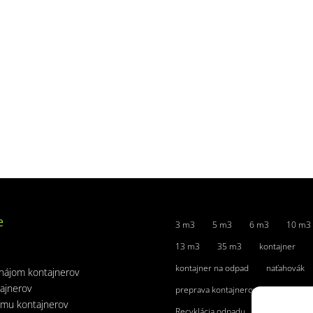
e
3 m3
5 m3
6 m3
10 m3
13 m3
35 m3
kontajner
kontajner na odpad
naťahovák
nájom kontajnerov
ajnerov
preprava kontajnerov
jmu kontajnerov
Recyklácia odpadu
rovný vrch