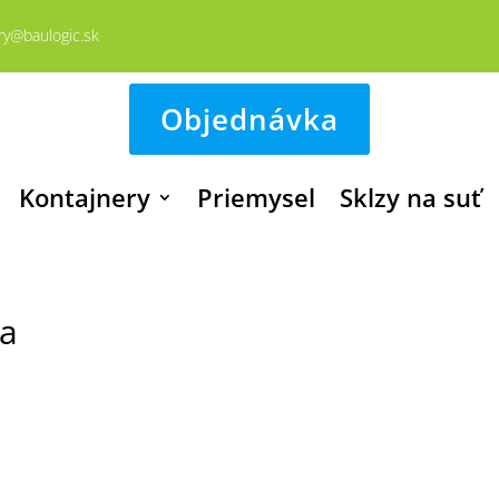
ry@baulogic.sk
Objednávka
Kontajnery
Priemysel
Sklzy na suť
na