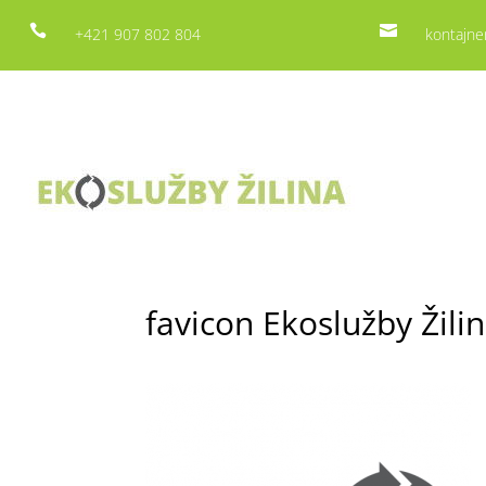


+421 907 802 804
kontajne
favicon Ekoslužby Žili