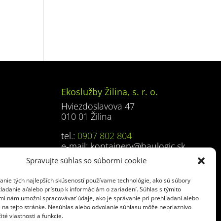
Ekoslužby Žilina, s. r. o.
Hviezdoslavova 47
010 01 Žilina
tel.:
0907 802 804
e-mail:
kontajnery@baulogic.sk
Spravujte súhlas so súbormi cookie
anie tých najlepších skúseností používame technológie, ako sú súbory
ladanie a/alebo prístup k informáciám o zariadení. Súhlas s týmito
mi nám umožní spracovávať údaje, ako je správanie pri prehliadaní alebo
D na tejto stránke. Nesúhlas alebo odvolanie súhlasu môže nepriaznivo
ité vlastnosti a funkcie.