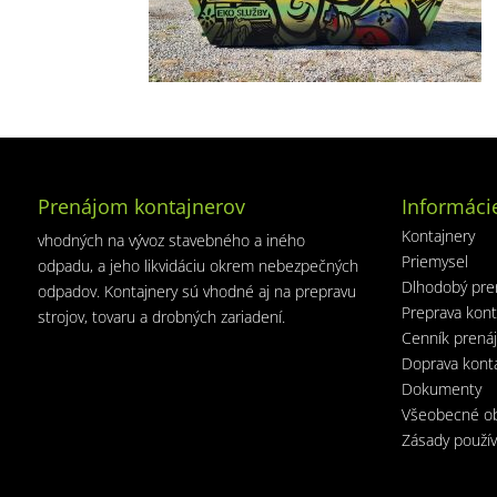
Prenájom kontajnerov
Informáci
Kontajnery
vhodných na vývoz stavebného a iného
Priemysel
odpadu, a jeho likvidáciu okrem nebezpečných
Dlhodobý pre
odpadov. Kontajnery sú vhodné aj na prepravu
Preprava kont
strojov, tovaru a drobných zariadení.
Cenník prená
Doprava kont
Dokumenty
Všeobecné o
Zásady použív