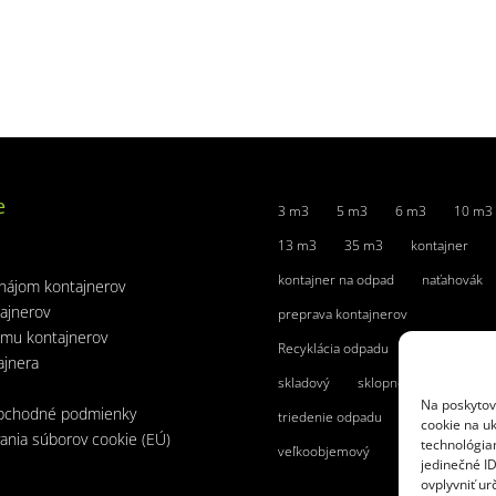
e
3 m3
5 m3
6 m3
10 m3
13 m3
35 m3
kontajner
kontajner na odpad
naťahovák
nájom kontajnerov
ajnerov
preprava kontajnerov
jmu kontajnerov
Recyklácia odpadu
rovný vrch
ajnera
skladový
sklopné čelo
Na poskytov
bchodné podmienky
triedenie odpadu
uzamykateľný
cookie na uk
ania súborov cookie (EÚ)
technológia
veľkoobjemový
jedinečné I
ovplyvniť urč