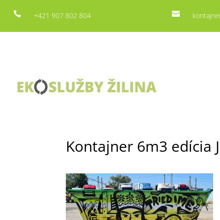


+421 907 802 804
kontajne
Kontajner 6m3 edícia 