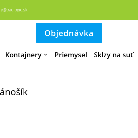
ry@baulogic.sk
Objednávka
Kontajnery
Priemysel
Sklzy na suť
Jánošík