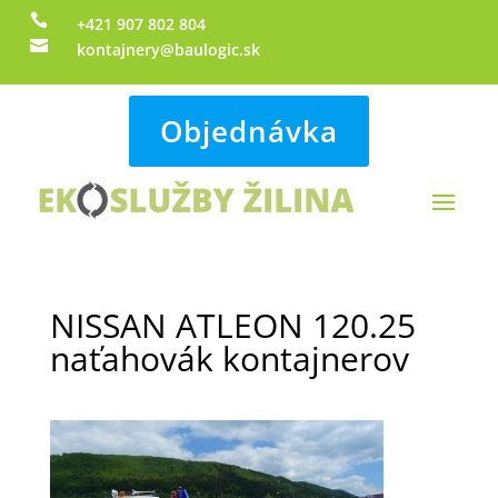

+421 907 802 804

kontajnery@baulogic.sk
Objednávka
NISSAN ATLEON 120.25
naťahovák kontajnerov