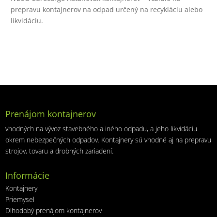
prepravu kontajnerov na odpad určený na recykláciu alebo
likvidáciu.
Prenájom kontajnerov
vhodných na vývoz stavebného a iného odpadu, a jeho likvidáciu
okrem nebezpečných odpadov. Kontajnery sú vhodné aj na prepravu
strojov, tovaru a drobných zariadení.
Informácie
Kontajnery
Priemysel
Dlhodobý prenájom kontajnerov