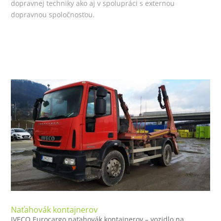
dopravnej techniky ako aj v spolupráci s externou
dopravnou spoločnosťou.
Naťahovák kontajnerov
IVECO Eurocargo naťahovák kontajnerov – vozidlo na