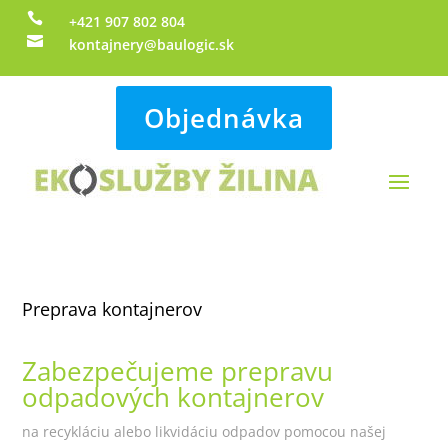

+421 907 802 804

kontajnery@baulogic.sk
Objednávka
Preprava kontajnerov
Zabezpečujeme prepravu
odpadových kontajnerov
na recykláciu alebo likvidáciu odpadov pomocou našej