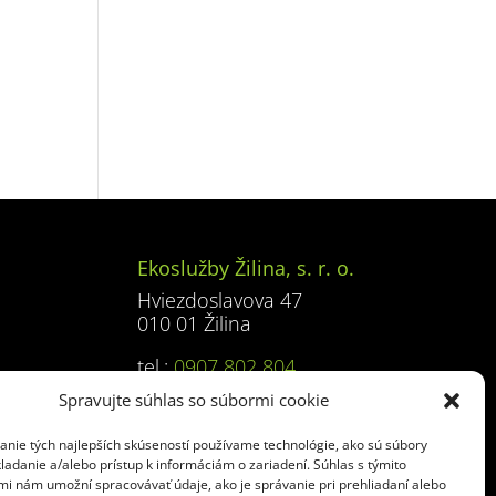
Ekoslužby Žilina, s. r. o.
Hviezdoslavova 47
010 01 Žilina
tel.:
0907 802 804
e-mail:
kontajnery@baulogic.sk
Spravujte súhlas so súbormi cookie
anie tých najlepších skúseností používame technológie, ako sú súbory
ladanie a/alebo prístup k informáciám o zariadení. Súhlas s týmito
mi nám umožní spracovávať údaje, ako je správanie pri prehliadaní alebo