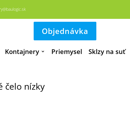
ry@baulogic.sk
Objednávka
Kontajnery
Priemysel
Sklzy na suť
 čelo nízky