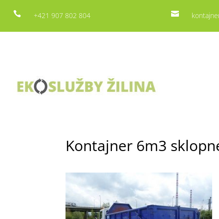


+421 907 802 804
kontajne
Kontajner 6m3 sklopné