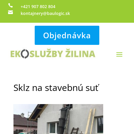

+421 907 802 804

kontajnery@baulogic.sk
Objednávka
Sklz na stavebnú suť