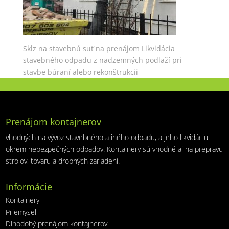
Sklz na stavebnú suť na prenájom Likvidácia
stavebného odpadu z nadzemných podlaží pri
stavbe búraní alebo rekonštrukcii
Prenájom kontajnerov
vhodných na vývoz stavebného a iného odpadu, a jeho likvidáciu
okrem nebezpečných odpadov. Kontajnery sú vhodné aj na prepravu
strojov, tovaru a drobných zariadení.
Informácie
Kontajnery
Priemysel
Dlhodobý prenájom kontajnerov