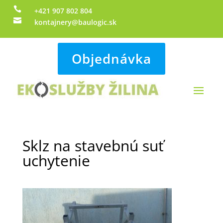

+421 907 802 804

kontajnery@baulogic.sk
Objednávka
Sklz na stavebnú suť
uchytenie