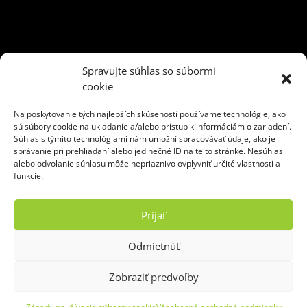
3 m3
5 m3
6 m3
10 m3
13 m3
35 m3
kontajner
Spravujte súhlas so súbormi
kontajner na odpad
naťahovák
preprava kontajnerov
cookie
Recyklácia odpadu
rovný vrch
skladový
sklopné čelo
Na poskytovanie tých najlepších skúseností používame technológie, ako
triedenie odpadu
uzamykateľný
veľkoobjemový
sú súbory cookie na ukladanie a/alebo prístup k informáciám o zariadení.
Súhlas s týmito technológiami nám umožní spracovávať údaje, ako je
správanie pri prehliadaní alebo jedinečné ID na tejto stránke. Nesúhlas
alebo odvolanie súhlasu môže nepriaznivo ovplyvniť určité vlastnosti a
funkcie.
Ekoslužby Žilina, s. r. o.
Hviezdoslavova 47
Prijať
010 01 Žilina
Odmietnúť
tel.:
0907 802 804
e-mail:
kontajnery@baulogic.sk
Zobraziť predvoľby
Copyright © 2020 - 2026 Ekoslužby Žilina, s. r. o.