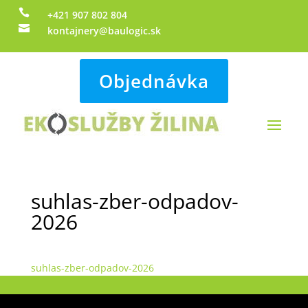

+421 907 802 804

kontajnery@baulogic.sk
Objednávka
suhlas-zber-odpadov-
2026
suhlas-zber-odpadov-2026