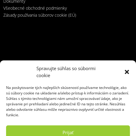
Dokumenty
Všeobecné obchodné podmienky
Zásady používania súborov cookie (EÚ)
3 m3
5 m3
6 m3
10 m3
13 m3
35 m3
kontajner
Spravujte súhlas so súbormi
kontajner na odpad
naťahovák
preprava kontajnerov
cookie
Recyklácia odpadu
rovný vrch
skladový
sklopné čelo
Na poskytovanie tých najlepších skúseností používame technológie, ako
triedenie odpadu
uzamykateľný
veľkoobjemový
sú súbory cookie na ukladanie a/alebo prístup k informáciám o zariadení.
Súhlas s týmito technológiami nám umožní spracovávať údaje, ako je
správanie pri prehliadaní alebo jedinečné ID na tejto stránke. Nesúhlas
alebo odvolanie súhlasu môže nepriaznivo ovplyvniť určité vlastnosti a
funkcie.
Ekoslužby Žilina, s. r. o.
Hviezdoslavova 47
Prijať