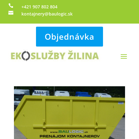

+421 907 802 804

kontajnery@baulogic.sk
Objednávka