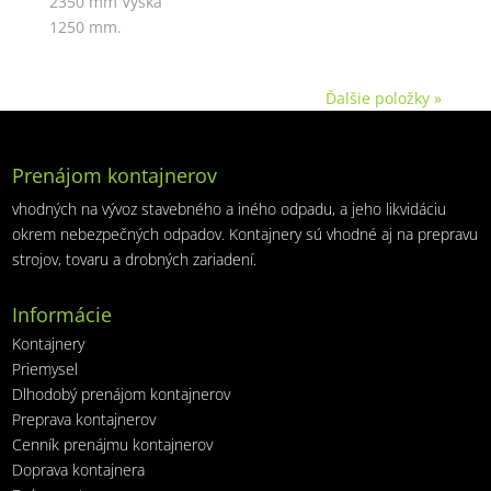
2350 mm Výška
1250 mm.
Ďalšie položky »
Prenájom kontajnerov
vhodných na vývoz stavebného a iného odpadu, a jeho likvidáciu
okrem nebezpečných odpadov. Kontajnery sú vhodné aj na prepravu
strojov, tovaru a drobných zariadení.
Informácie
Kontajnery
Priemysel
Dlhodobý prenájom kontajnerov
Preprava kontajnerov
Cenník prenájmu kontajnerov
Doprava kontajnera