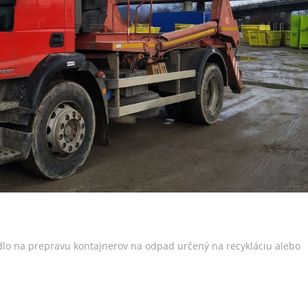
dlo na prepravu kontajnerov na odpad určený na recykláciu alebo