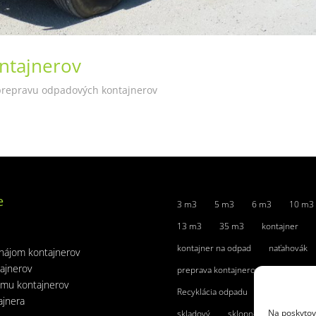
ntajnerov
 prepravu odpadových kontajnerov
e
3 m3
5 m3
6 m3
10 m3
13 m3
35 m3
kontajner
kontajner na odpad
naťahovák
nájom kontajnerov
ajnerov
preprava kontajnerov
jmu kontajnerov
Recyklácia odpadu
rovný vrch
ajnera
Na poskytov
skladový
sklopné čelo