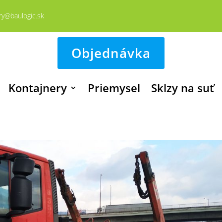
ry@baulogic.sk
Objednávka
Kontajnery
Priemysel
Sklzy na suť