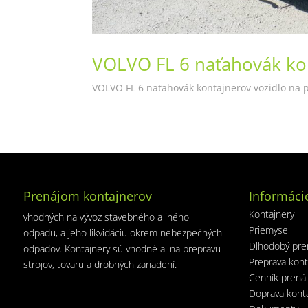
VOLVO FL 6 naťahovák ko
VOLVO FL 6 naťahovák kontajnerov vozidlo na
Prenájom kontajnerov
Informáci
Kontajnery
vhodných na vývoz stavebného a iného
Priemysel
odpadu, a jeho likvidáciu okrem nebezpečných
Dlhodobý pre
odpadov. Kontajnery sú vhodné aj na prepravu
Preprava kont
strojov, tovaru a drobných zariadení.
Cenník prená
Doprava kont