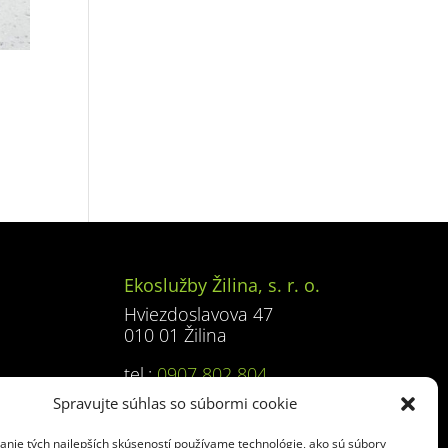
Ekoslužby Žilina, s. r. o.
Hviezdoslavova 47
010 01 Žilina
tel.:
0907 802 804
e-mail:
kontajnery@baulogic.sk
Spravujte súhlas so súbormi cookie
anie tých najlepších skúseností používame technológie, ako sú súbory