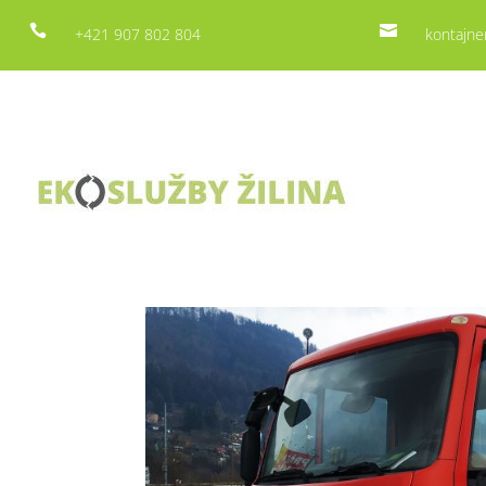


+421 907 802 804
kontajne