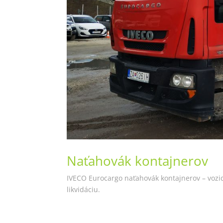
Naťahovák kontajnerov
IVECO Eurocargo naťahovák kontajnerov – vozi
likvidáciu.