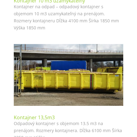
Kontajner 10 m3 uzamykateľný
Kontajner na odpad – odpadový kontajner s
objemom 10 m3 uzamykateľný na prenájom.
Rozmery kontajneru Dĺžka 4100 mm Šírka 1850 mm
Výška 1850 mm
Kontajner 13,5m3
Odpadový kontajner s objemom 13.5 m3 na
prenájom. Rozmery kontajnera. Dĺžka 6100 mm Šírka