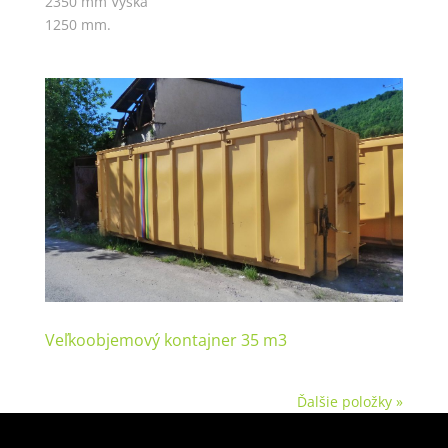
2350 mm Výška
1250 mm.
Veľkoobjemový kontajner 35 m3
Ďalšie položky »