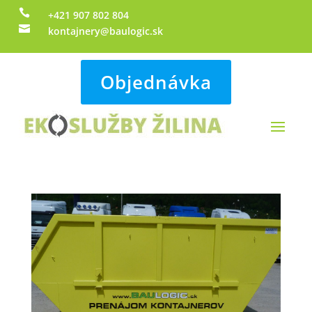

+421 907 802 804

kontajnery@baulogic.sk
Objednávka