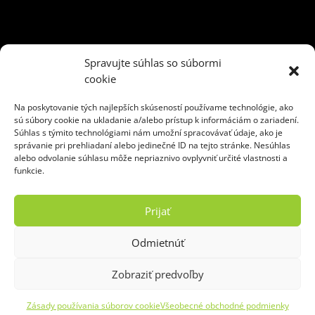
3 m3
5 m3
6 m3
10 m3
13 m3
35 m3
kontajner
Spravujte súhlas so súbormi
kontajner na odpad
naťahovák
preprava kontajnerov
cookie
Recyklácia odpadu
rovný vrch
skladový
sklopné čelo
Na poskytovanie tých najlepších skúseností používame technológie, ako
triedenie odpadu
uzamykateľný
veľkoobjemový
sú súbory cookie na ukladanie a/alebo prístup k informáciám o zariadení.
Súhlas s týmito technológiami nám umožní spracovávať údaje, ako je
správanie pri prehliadaní alebo jedinečné ID na tejto stránke. Nesúhlas
alebo odvolanie súhlasu môže nepriaznivo ovplyvniť určité vlastnosti a
funkcie.
Ekoslužby Žilina, s. r. o.
Hviezdoslavova 47
Prijať
010 01 Žilina
Odmietnúť
tel.:
0907 802 804
e-mail:
kontajnery@baulogic.sk
Zobraziť predvoľby
Copyright © 2020 - 2026 Ekoslužby Žilina, s. r. o.
Zásady používania súborov cookie
Všeobecné obchodné podmienky