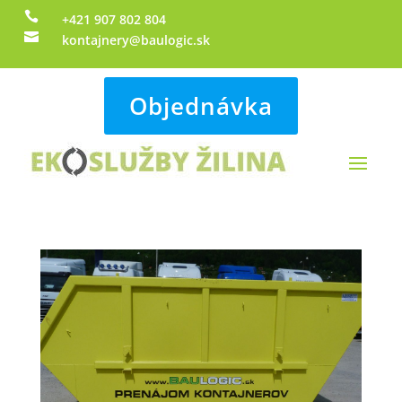

+421 907 802 804

kontajnery@baulogic.sk
Objednávka