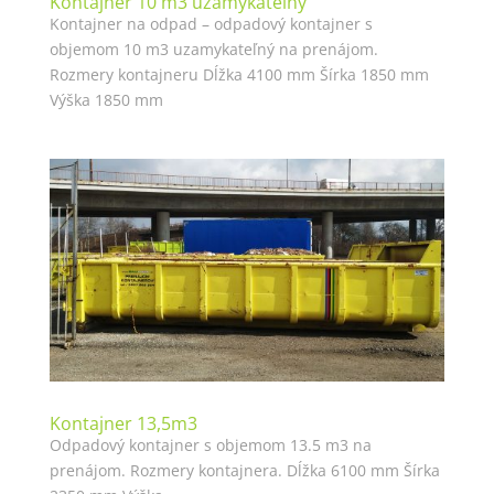
Kontajner 10 m3 uzamykateľný
Kontajner na odpad – odpadový kontajner s
objemom 10 m3 uzamykateľný na prenájom.
Rozmery kontajneru Dĺžka 4100 mm Šírka 1850 mm
Výška 1850 mm
Kontajner 13,5m3
Odpadový kontajner s objemom 13.5 m3 na
prenájom. Rozmery kontajnera. Dĺžka 6100 mm Šírka