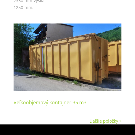
2350 mm Výška
1250 mm.
Veľkoobjemový kontajner 35 m3
Ďalšie položky »