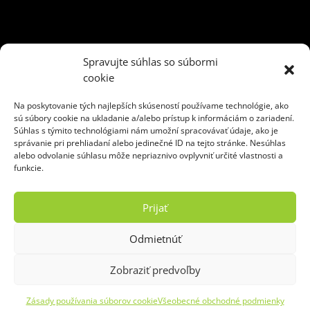
3 m3
5 m3
6 m3
10 m3
13 m3
35 m3
kontajner
Spravujte súhlas so súbormi
kontajner na odpad
naťahovák
preprava kontajnerov
cookie
Recyklácia odpadu
rovný vrch
skladový
sklopné čelo
Na poskytovanie tých najlepších skúseností používame technológie, ako
triedenie odpadu
uzamykateľný
veľkoobjemový
sú súbory cookie na ukladanie a/alebo prístup k informáciám o zariadení.
Súhlas s týmito technológiami nám umožní spracovávať údaje, ako je
správanie pri prehliadaní alebo jedinečné ID na tejto stránke. Nesúhlas
alebo odvolanie súhlasu môže nepriaznivo ovplyvniť určité vlastnosti a
funkcie.
Ekoslužby Žilina, s. r. o.
Hviezdoslavova 47
Prijať
010 01 Žilina
Odmietnúť
tel.:
0907 802 804
e-mail:
kontajnery@baulogic.sk
Zobraziť predvoľby
Copyright © 2020 - 2026 Ekoslužby Žilina, s. r. o.
Zásady používania súborov cookie
Všeobecné obchodné podmienky